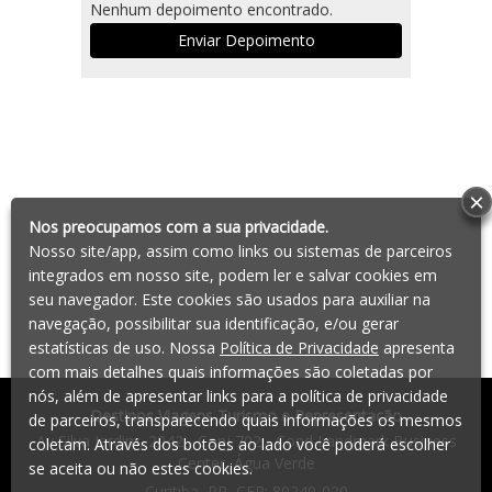
×
Nos preocupamos com a sua privacidade.
Nosso site/app, assim como links ou sistemas de parceiros
integrados em nosso site, podem ler e salvar cookies em
seu navegador. Este cookies são usados para auxiliar na
navegação, possibilitar sua identificação, e/ou gerar
estatísticas de uso. Nossa
Política de Privacidade
apresenta
com mais detalhes quais informações são coletadas por
nós, além de apresentar links para a política de privacidade
Destinos Viagens Turismo e Representação
de parceiros, transparecendo quais informações os mesmos
Av Silva Jardim, 2042 - Conj 702 - Cond Landmark Business
coletam. Através dos botões ao lado você poderá escolher
Center, Água Verde
se aceita ou não estes cookies.
Curitiba
,
PR
, CEP:
80240-020