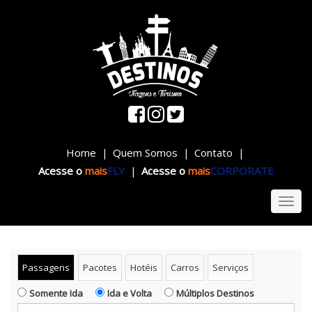
Cidade de origem
Home
Quem Somos
Contato
|
|
|
Acesse o
mais
FLY
Acesse o
mais
CORPORATE
|
Toggl
navig
Passagens
Pacotes
Hotéis
Carros
Serviços
Somente Ida
Ida e Volta
Múltiplos Destinos