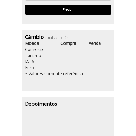
Câmbio
atualizado - às -
Moeda
Compra
Venda
Comercial
-
-
Turismo
-
-
IATA
-
-
Euro
-
-
* Valores somente referência
Depoimentos
Nenhum depoimento encontrado.